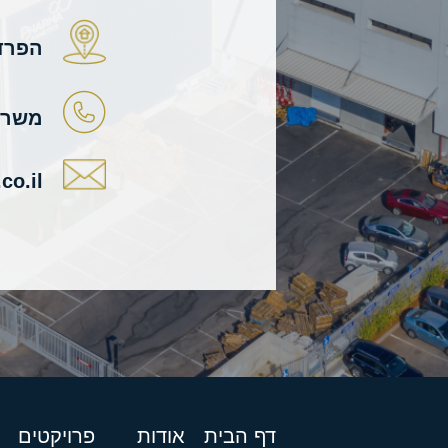
הפרדס 29, מו
משרד: -3113
co.il
דף הבית
אודות
פרויקטים